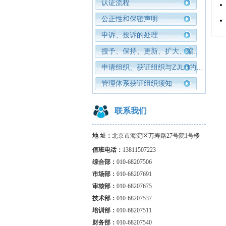
认证流程
公正性和保密声明
申诉、投诉的处理
授予、保持、更新、扩大、缩
小、暂停、撤销认证注册的条件
申请组织、获证组织与ZJLH的权
利和义务
管理体系获证组织须知
联系我们
地 址：
北京市海淀区万寿路27号院1号楼
值班电话：
13811507223
综合部：
010-68207506
市场部：
010-68207691
审核部：
010-
68207675
技术部：
010-68207537
培训部：
010-68207511
财务
部：
010-68207540