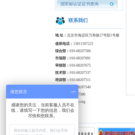
国军标认证证书查询
联系我们
地 址：
北京市海淀区万寿路27号院1号楼
值班电话：
13811507223
综合部：
010-68207506
市场部：
010-68207691
审核部：
010-
68207675
技术部：
010-68207537
培训部：
010-68207511
财务
部：
010-68207540
请您留言
投
010-68207506
诉：
邮
箱：
zjlh@zjlh.org
感谢您的关注，当前客服人员不在
线，请填写一下您的信息，我们会
尽快和您联系。
友情链接